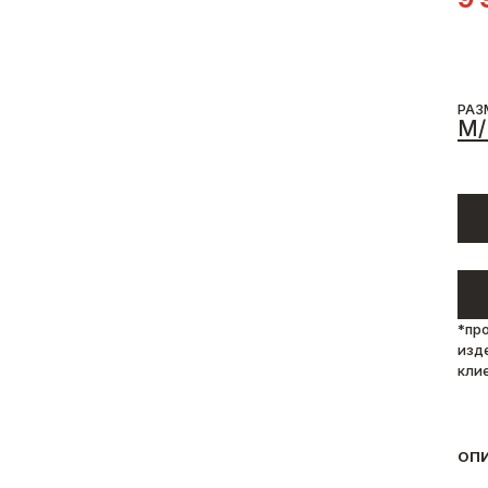
РАЗ
M/
*пр
изд
кли
ОП