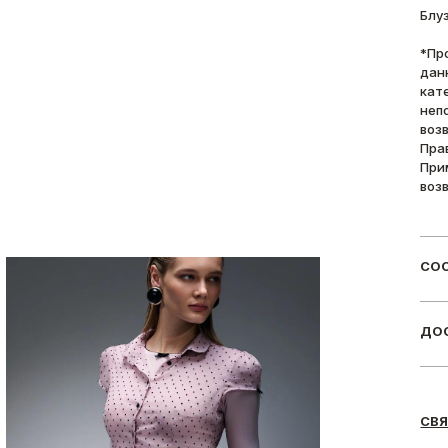
Блу
*Пр
дан
кат
неп
воз
Пра
При
воз
СОС
ДОС
СВЯ