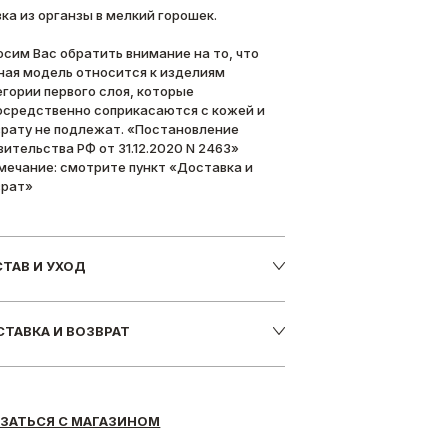
зка из органзы в мелкий горошек.
осим Вас обратить внимание на то, что
ная модель относится к изделиям
егории первого слоя, которые
осредственно соприкасаются с кожей и
врату не подлежат. «Постановление
вительства РФ от 31.12.2020 N 2463»
мечание: смотрите пункт «Доставка и
врат»
ТАВ И УХОД
ТАВКА И ВОЗВРАТ
ЗАТЬСЯ С МАГАЗИНОМ