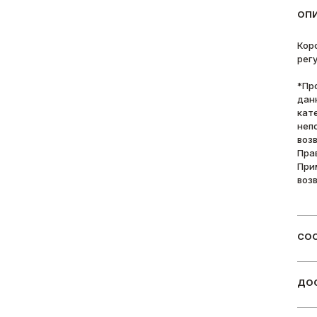
ОП
Корс
рег
*Пр
дан
кат
неп
воз
Пра
При
воз
СОС
ДОС