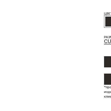
ЦВЕ
РАЗ
C
*пр
изд
кли