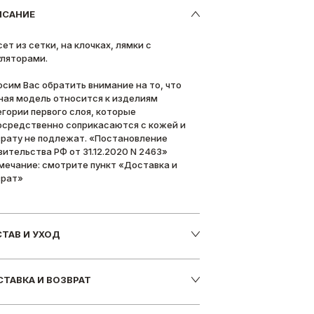
ИСАНИЕ
ет из сетки, на клочках, лямки с
уляторами.
осим Вас обратить внимание на то, что
ная модель относится к изделиям
егории первого слоя, которые
осредственно соприкасаются с кожей и
врату не подлежат. «Постановление
вительства РФ от 31.12.2020 N 2463»
мечание: смотрите пункт «Доставка и
врат»
ТАВ И УХОД
ТАВКА И ВОЗВРАТ