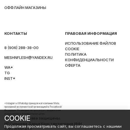
ОФФЛАЙН МАГАЗИНЫ
КОНТАКТЫ
ПРАВОВАЯ ИНФОРМАЦИЯ
ИСПОЛЬЗОВАНИЕ ФАЙЛОВ
8 (906) 288-38-00
COOKIE
ПОЛИТИКА
MESHNFLESH@YANDEX.RU
КОНФИДЕНЦИАЛЬНОСТИ
ОФЕРТА
WA*
TG
INST*
*Instagram и WhatsApp принадлежат компании Meta,
признанной экстремистской организацией в Российской
Федерации. Упоминание не преследует продвижение,
осуществлено в познавательных целях.
COOKIE
© 2025 Все права защищены.
ИП Гульнева Дарья Константиновна ИНН
Продолжая просматривать сайт, вы соглашаетесь с нашими
511006260423