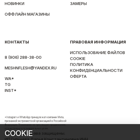
НОВИНКИ
ЗАМЕРЫ
ОФФЛАЙН МАГАЗИНЫ
КОНТАКТЫ
ПРАВОВАЯ ИНФОРМАЦИЯ
ИСПОЛЬЗОВАНИЕ ФАЙЛОВ
8 (906) 288-38-00
COOKIE
ПОЛИТИКА
MESHNFLESH@YANDEX.RU
КОНФИДЕНЦИАЛЬНОСТИ
ОФЕРТА
WA*
TG
INST*
*Instagram и WhatsApp принадлежат компании Meta,
признанной экстремистской организацией в Российской
Федерации. Упоминание не преследует продвижение,
осуществлено в познавательных целях.
COOKIE
© 2025 Все права защищены.
ИП Гульнева Дарья Константиновна ИНН