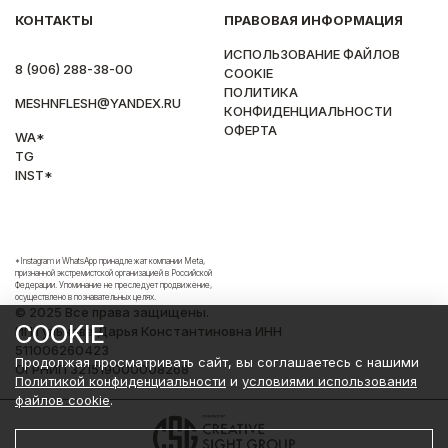
КОНТАКТЫ
ПРАВОВАЯ ИНФОРМАЦИЯ
ИСПОЛЬЗОВАНИЕ ФАЙЛОВ
8 (906) 288-38-00
COOKIE
ПОЛИТИКА
MESHNFLESH@YANDEX.RU
КОНФИДЕНЦИАЛЬНОСТИ
ОФЕРТА
WA*
TG
INST*
*Instagram и WhatsApp принадлежат компании Meta,
признанной экстремистской организацией в Российской
Федерации. Упоминание не преследует продвижение,
осуществлено в познавательных целях.
© 2025 Все права защищены.
COOKIE
ИП Гульнева Дарья Константиновна ИНН
511006260423
Продолжая просматривать сайт, вы соглашаетесь с нашими
ОГРНИП 321519000008268
Политикой конфиденциальности
и
условиями использования
файлов cookie
.