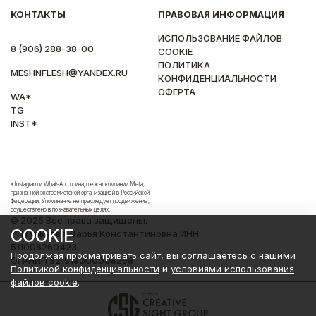
КОНТАКТЫ
ПРАВОВАЯ ИНФОРМАЦИЯ
ИСПОЛЬЗОВАНИЕ ФАЙЛОВ
8 (906) 288-38-00
COOKIE
ПОЛИТИКА
MESHNFLESH@YANDEX.RU
КОНФИДЕНЦИАЛЬНОСТИ
ОФЕРТА
WA*
TG
INST*
*Instagram и WhatsApp принадлежат компании Meta,
признанной экстремистской организацией в Российской
Федерации. Упоминание не преследует продвижение,
осуществлено в познавательных целях.
© 2025 Все права защищены.
COOKIE
ИП Гульнева Дарья Константиновна ИНН
511006260423
Продолжая просматривать сайт, вы соглашаетесь с нашими
ОГРНИП 321519000008268
Политикой конфиденциальности
и
условиями использования
файлов cookie
.