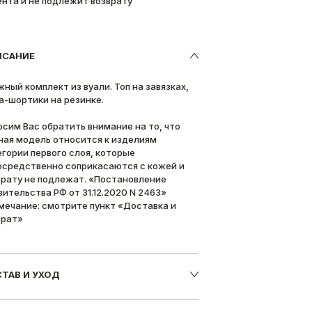
ента и не подлежит возврату
ИСАНИЕ
жный комплект из вуали. Топ на завязках,
а-шортики на резинке.
осим Вас обратить внимание на то, что
ная модель относится к изделиям
егории первого слоя, которые
осредственно соприкасаются с кожей и
врату не подлежат. «Постановление
вительства РФ от 31.12.2020 N 2463»
мечание: смотрите пункт «Доставка и
врат»
ТАВ И УХОД