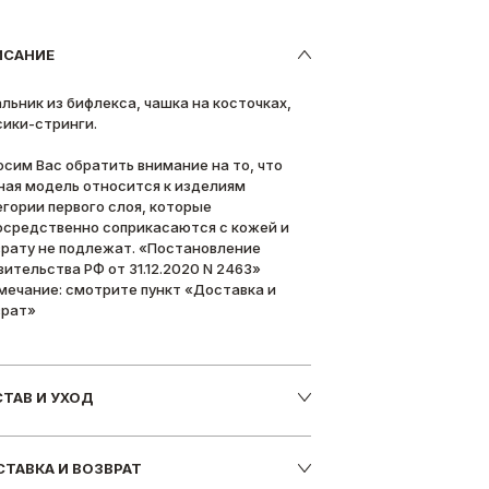
ИСАНИЕ
альник из бифлекса, чашка на косточках,
сики-стринги.
осим Вас обратить внимание на то, что
ная модель относится к изделиям
егории первого слоя, которые
осредственно соприкасаются с кожей и
врату не подлежат. «Постановление
вительства РФ от 31.12.2020 N 2463»
мечание: смотрите пункт «Доставка и
врат»
ТАВ И УХОД
ТАВКА И ВОЗВРАТ