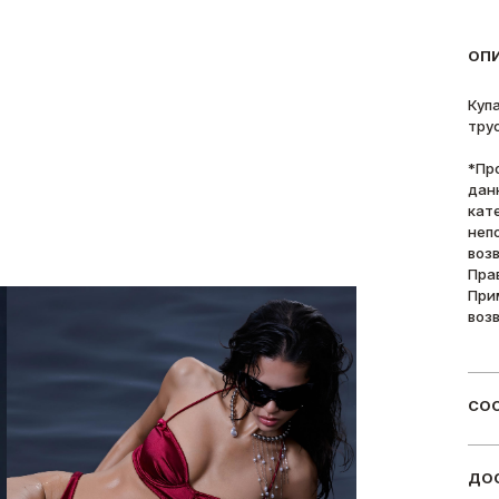
ОП
Куп
тру
*Пр
дан
кат
неп
воз
Пра
При
воз
СОС
ДОС