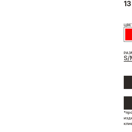
13
ЦВЕ
РАЗ
S/
*пр
изд
кли