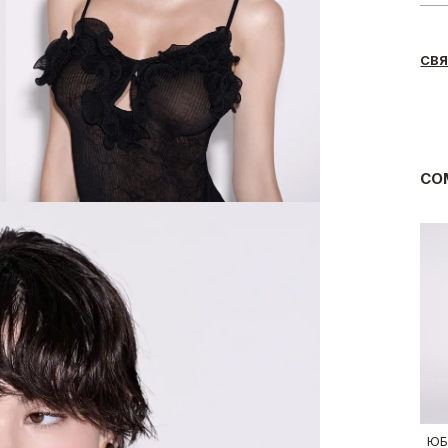
СВЯ
CO
ЮБ