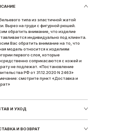
ИСАНИЕ
 бельевого типа из эластичной жатой
ки. Вырез на груди с фигурной рюшей.
сим обратить внимание, что изделие
отавливается индивидуально под клиента.
осим Вас обратить внимание на то, что
ная модель относится к изделиям
егории первого слоя, которые
осредственно соприкасаются с кожей и
врату не подлежат. «Постановление
вительства РФ от 31.12.2020 N 2463»
мечание: смотрите пункт «Доставка и
врат»
ТАВ И УХОД
ТАВКА И ВОЗВРАТ