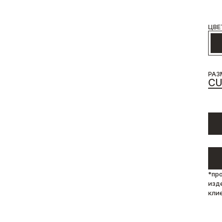
ЦВЕ
РАЗ
C
*пр
изд
кли