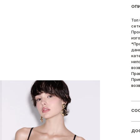
ОП
Топ
сет
Про
изг
*Пр
дан
кат
неп
воз
Пра
При
воз
СОС
ДОС