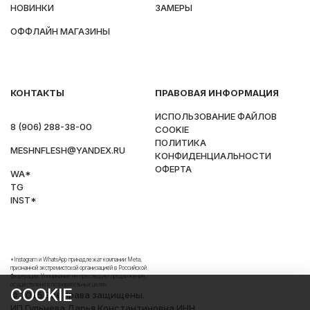
НОВИНКИ
ЗАМЕРЫ
ОФФЛАЙН МАГАЗИНЫ
КОНТАКТЫ
ПРАВОВАЯ ИНФОРМАЦИЯ
ИСПОЛЬЗОВАНИЕ ФАЙЛОВ
8 (906) 288-38-00
COOKIE
ПОЛИТИКА
MESHNFLESH@YANDEX.RU
КОНФИДЕНЦИАЛЬНОСТИ
ОФЕРТА
WA*
TG
INST*
*Instagram и WhatsApp принадлежат компании Meta,
признанной экстремистской организацией в Российской
Федерации. Упоминание не преследует продвижение,
осуществлено в познавательных целях.
COOKIE
© 2025 Все права защищены.
ИП Гульнева Дарья Константиновна ИНН