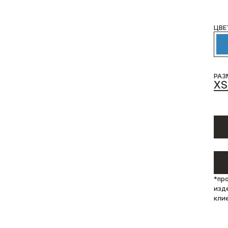
ЦВЕ
РАЗ
XS
*пр
изд
кли