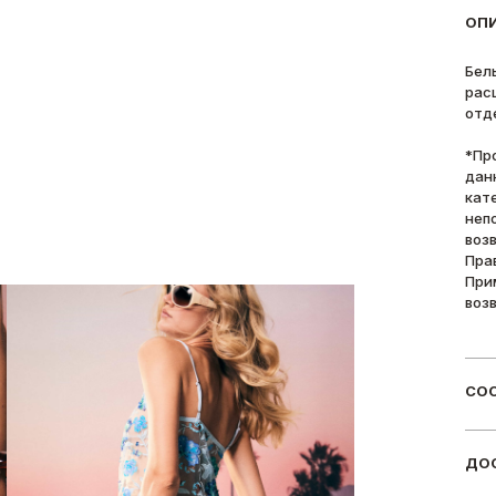
ОП
Бел
рас
отд
*Пр
дан
кат
неп
воз
Пра
При
воз
СОС
ДОС