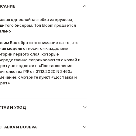
ИСАНИЕ
ьевая однослойная юбка из кружева,
шитого бисером. Топ bloom продается
ельно
осим Вас обратить внимание на то, что
ная модель относится к изделиям
егории первого слоя, которые
осредственно соприкасаются с кожей и
врату не подлежат. «Постановление
вительства РФ от 31.12.2020 N 2463»
мечание: смотрите пункт «Доставка и
врат»
ТАВ И УХОД
ТАВКА И ВОЗВРАТ