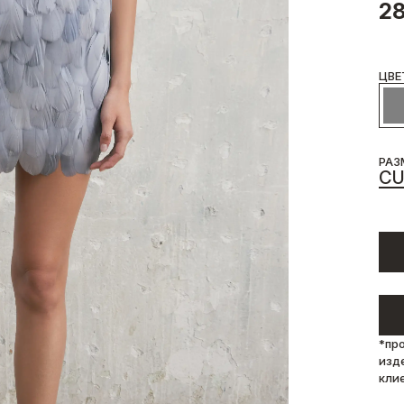
28
ЦВЕ
РАЗ
C
*пр
изд
кли