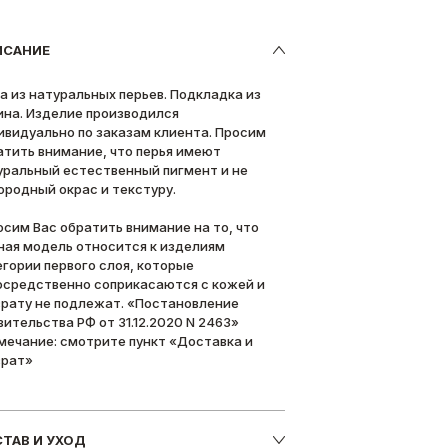
ИСАНИЕ
а из натуральных перьев. Подкладка из
ина. Изделие производился
ивидуально по заказам клиента. Просим
атить внимание, что перья имеют
уральный естественный пигмент и не
ородный окрас и текстуру.
осим Вас обратить внимание на то, что
ная модель относится к изделиям
егории первого слоя, которые
осредственно соприкасаются с кожей и
врату не подлежат. «Постановление
вительства РФ от 31.12.2020 N 2463»
мечание: смотрите пункт «Доставка и
врат»
ТАВ И УХОД