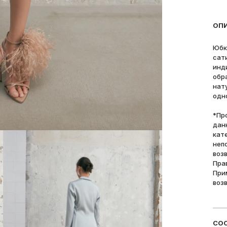
ОП
Юбк
сат
инд
обр
нат
одн
*Пр
дан
кат
неп
воз
Пра
При
воз
СОС