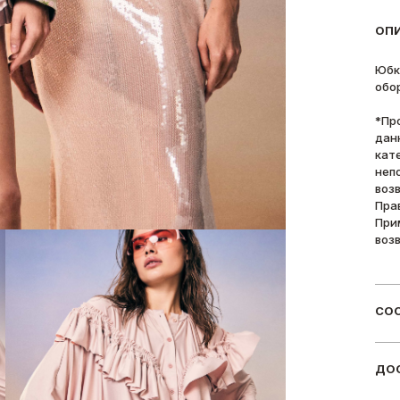
ОП
Юбк
обо
*Пр
дан
кат
неп
воз
Пра
При
воз
СОС
ДОС