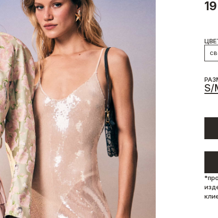
19
ЦВЕ
св
РАЗ
S/
*пр
изд
кли