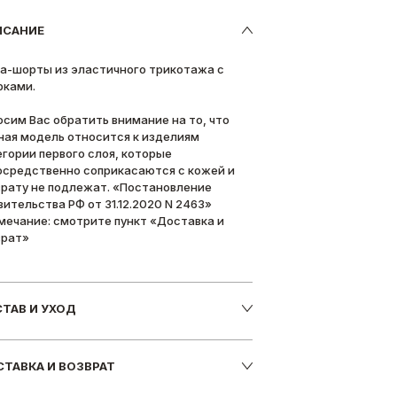
ИСАНИЕ
а-шорты из эластичного трикотажа с
рками.
осим Вас обратить внимание на то, что
ная модель относится к изделиям
егории первого слоя, которые
осредственно соприкасаются с кожей и
врату не подлежат. «Постановление
вительства РФ от 31.12.2020 N 2463»
мечание: смотрите пункт «Доставка и
врат»
ТАВ И УХОД
ТАВКА И ВОЗВРАТ